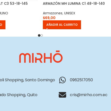
T C3 53-18-145
ARMAZÓN MH LUMINA C1 48-18-140
LINO
Armazones
,
UNISEX
$
69,00
TO
AÑADIR AL CARRITO
li Shopping, Santo Domingo
0962517050
do Shopping, Quito
cris@mirho.com.ec