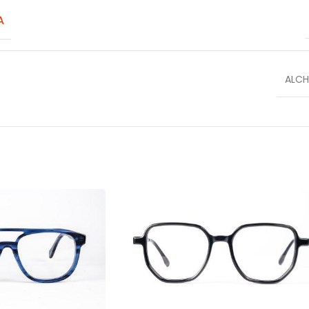
A
ALC