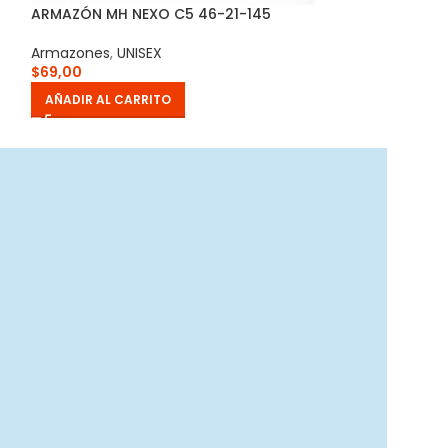
ARMAZÓN MH NEXO C5 46-21-145
ARMAZÓN MH PR
Armazones
,
UNISEX
Armazones
,
FEM
$
69,00
$
69,00
AÑADIR AL CARRITO
AÑADIR AL CAR