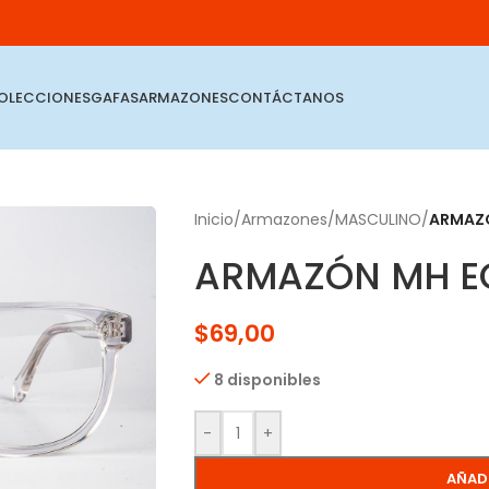
OLECCIONES
GAFAS
ARMAZONES
CONTÁCTANOS
Inicio
/
Armazones
/
MASCULINO
/
ARMAZÓ
ARMAZÓN MH EC
$
69,00
8 disponibles
-
+
AÑAD