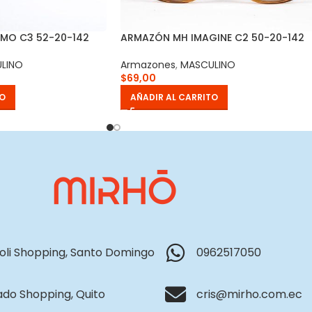
MO C3 52-20-142
ARMAZÓN MH IMAGINE C2 50-20-142
LINO
Armazones
,
MASCULINO
$
69,00
TO
AÑADIR AL CARRITO
li Shopping, Santo Domingo
0962517050
do Shopping, Quito
cris@mirho.com.ec