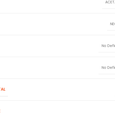
ACET
NE
No Defi
No Defi
TAL
E