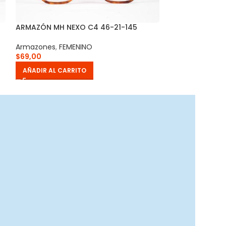
ARMAZÓN MH NEXO C4 46-21-145
ARMAZÓN MH NE
Armazones
,
FEMENINO
Armazones
,
UNI
$
69,00
$
69,00
AÑADIR AL CARRITO
AÑADIR AL CAR