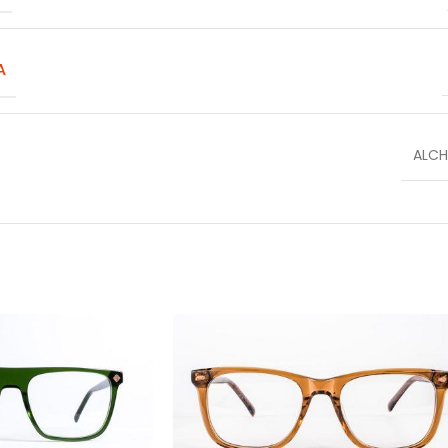
A
ALC