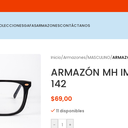
OLECCIONES
GAFAS
ARMAZONES
CONTÁCTANOS
Inicio
/
Armazones
/
MASCULINO
/
ARMAZÓ
ARMAZÓN MH IM
142
$
69,00
11 disponibles
-
+